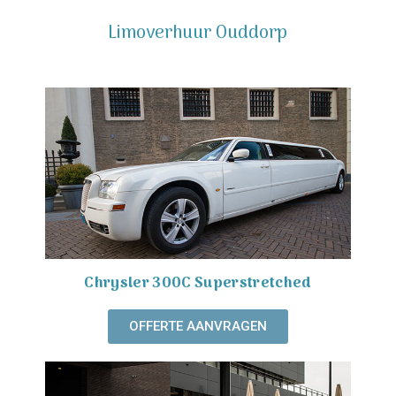
Limoverhuur Ouddorp
Chrysler 300C Superstretched
OFFERTE AANVRAGEN