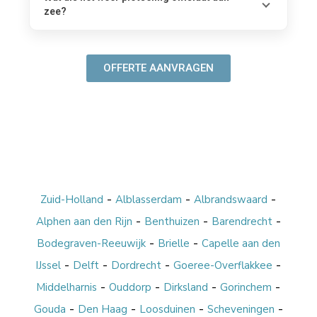
zee?
OFFERTE AANVRAGEN
-
-
-
Zuid-Holland
Alblasserdam
Albrandswaard
-
-
-
Alphen aan den Rijn
Benthuizen
Barendrecht
-
-
Bodegraven-Reeuwijk
Brielle
Capelle aan den
-
-
-
-
IJssel
Delft
Dordrecht
Goeree-Overflakkee
-
-
-
-
Middelharnis
Ouddorp
Dirksland
Gorinchem
-
-
-
-
Gouda
Den Haag
Loosduinen
Scheveningen