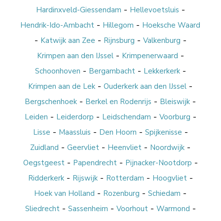
-
-
Hardinxveld-Giessendam
Hellevoetsluis
-
-
Hendrik-Ido-Ambacht
Hillegom
Hoeksche Waard
-
-
-
-
Katwijk aan Zee
Rijnsburg
Valkenburg
-
-
Krimpen aan den IJssel
Krimpenerwaard
-
-
-
Schoonhoven
Bergambacht
Lekkerkerk
-
-
Krimpen aan de Lek
Ouderkerk aan den IJssel
-
-
-
Bergschenhoek
Berkel en Rodenrijs
Bleiswijk
-
-
-
-
Leiden
Leiderdorp
Leidschendam
Voorburg
-
-
-
-
Lisse
Maassluis
Den Hoorn
Spijkenisse
-
-
-
-
Zuidland
Geervliet
Heenvliet
Noordwijk
-
-
-
Oegstgeest
Papendrecht
Pijnacker-Nootdorp
-
-
-
-
Ridderkerk
Rijswijk
Rotterdam
Hoogvliet
-
-
-
Hoek van Holland
Rozenburg
Schiedam
-
-
-
-
Sliedrecht
Sassenheim
Voorhout
Warmond