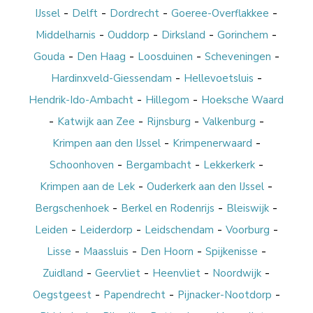
-
-
-
-
IJssel
Delft
Dordrecht
Goeree-Overflakkee
-
-
-
-
Middelharnis
Ouddorp
Dirksland
Gorinchem
-
-
-
-
Gouda
Den Haag
Loosduinen
Scheveningen
-
-
Hardinxveld-Giessendam
Hellevoetsluis
-
-
Hendrik-Ido-Ambacht
Hillegom
Hoeksche Waard
-
-
-
-
Katwijk aan Zee
Rijnsburg
Valkenburg
-
-
Krimpen aan den IJssel
Krimpenerwaard
-
-
-
Schoonhoven
Bergambacht
Lekkerkerk
-
-
Krimpen aan de Lek
Ouderkerk aan den IJssel
-
-
-
Bergschenhoek
Berkel en Rodenrijs
Bleiswijk
-
-
-
-
Leiden
Leiderdorp
Leidschendam
Voorburg
-
-
-
-
Lisse
Maassluis
Den Hoorn
Spijkenisse
-
-
-
-
Zuidland
Geervliet
Heenvliet
Noordwijk
-
-
-
Oegstgeest
Papendrecht
Pijnacker-Nootdorp