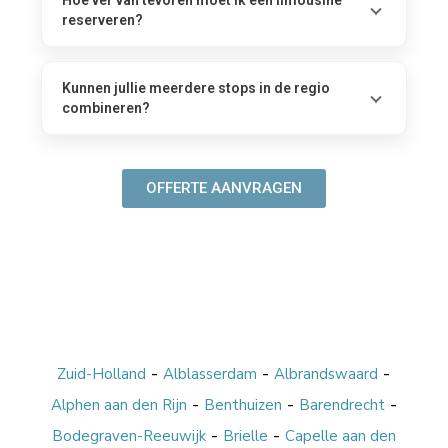
Hoe ver van tevoren moet ik een limousine
reserveren?
Kunnen jullie meerdere stops in de regio
combineren?
OFFERTE AANVRAGEN
-
-
-
Zuid-Holland
Alblasserdam
Albrandswaard
-
-
-
Alphen aan den Rijn
Benthuizen
Barendrecht
-
-
Bodegraven-Reeuwijk
Brielle
Capelle aan den