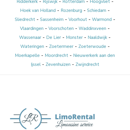
-
-
-
-
Ridderkerk
Rijswijk
Rotterdam
Hoogvliet
-
-
-
Hoek van Holland
Rozenburg
Schiedam
-
-
-
-
Sliedrecht
Sassenheim
Voorhout
Warmond
-
-
-
Vlaardingen
Voorschoten
Waddinxveen
-
-
-
-
Wassenaar
De Lier
Monster
Naaldwijk
-
-
-
Wateringen
Zoetermeer
Zoeterwoude
-
-
Moerkapelle
Moordrecht
Nieuwerkerk aan den
-
-
Ijssel
Zevenhuizen
Zwijndrecht