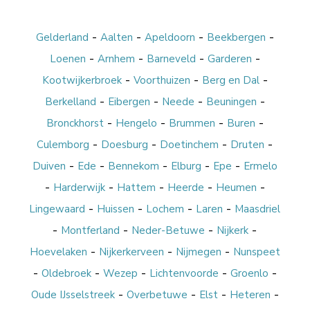
-
-
-
-
Gelderland
Aalten
Apeldoorn
Beekbergen
-
-
-
-
Loenen
Arnhem
Barneveld
Garderen
-
-
-
Kootwijkerbroek
Voorthuizen
Berg en Dal
-
-
-
-
Berkelland
Eibergen
Neede
Beuningen
-
-
-
-
Bronckhorst
Hengelo
Brummen
Buren
-
-
-
-
Culemborg
Doesburg
Doetinchem
Druten
-
-
-
-
-
Duiven
Ede
Bennekom
Elburg
Epe
Ermelo
-
-
-
-
-
Harderwijk
Hattem
Heerde
Heumen
-
-
-
-
Lingewaard
Huissen
Lochem
Laren
Maasdriel
-
-
-
-
Montferland
Neder-Betuwe
Nijkerk
-
-
-
Hoevelaken
Nijkerkerveen
Nijmegen
Nunspeet
-
-
-
-
-
Oldebroek
Wezep
Lichtenvoorde
Groenlo
-
-
-
-
Oude IJsselstreek
Overbetuwe
Elst
Heteren