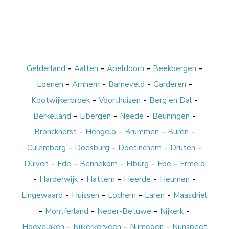
-
-
-
-
Gelderland
Aalten
Apeldoorn
Beekbergen
-
-
-
-
Loenen
Arnhem
Barneveld
Garderen
-
-
-
Kootwijkerbroek
Voorthuizen
Berg en Dal
-
-
-
-
Berkelland
Eibergen
Neede
Beuningen
-
-
-
-
Bronckhorst
Hengelo
Brummen
Buren
-
-
-
-
Culemborg
Doesburg
Doetinchem
Druten
-
-
-
-
-
Duiven
Ede
Bennekom
Elburg
Epe
Ermelo
-
-
-
-
-
Harderwijk
Hattem
Heerde
Heumen
-
-
-
-
Lingewaard
Huissen
Lochem
Laren
Maasdriel
-
-
-
-
Montferland
Neder-Betuwe
Nijkerk
-
-
-
Hoevelaken
Nijkerkerveen
Nijmegen
Nunspeet