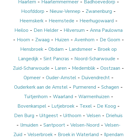
-
-
-
Haarlem
Haarlemmermeer
Badhoevedorp
-
-
-
Hoofddorp
Nieuw-Vennep
Zwanenburg
-
-
-
Heemskerk
Heemstede
Heerhugowaard
-
-
-
Heiloo
Den Helder
Hilversum
Anna Paulowna
-
-
-
-
-
-
Hoorn
Zwaag
Huizen
Avenhorn
De Goorn
-
-
-
Hensbroek
Obdam
Landsmeer
Broek op
-
-
-
Langedijk
Sint Pancras
Noord-Scharwoude
-
-
-
-
Zuid-Scharwoude
Laren
Medemblik
Oostzaan
-
-
-
Opmeer
Ouder-Amstel
Duivendrecht
-
-
-
Ouderkerk aan de Amstel
Purmerend
Schagen
-
-
-
Tuitjenhorn
Waarland
Warmenhuizen
-
-
-
-
Bovenkarspel
Lutjebroek
Texel
De Koog
-
-
-
-
Den Burg
Uitgeest
Uithoorn
Velsen
Driehuis
-
-
-
-
IJmuiden
Santpoort
Velsen-Noord
Velsen-
-
-
-
Zuid
Velserbroek
Broek in Waterland
Ilpendam