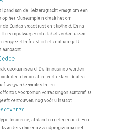
len
al pand aan de Keizersgracht vraagt om een
ala op het Museumplein draait het om
ar de Zuidas vraagt rust en stiptheid. En na
ilt u simpelweg comfortabel verder reizen.
en vrijgezellenfeest in het centrum geldt
t aandacht.
Gedoe
trak georganiseerd. De limousines worden
ontroleerd voordat ze vertrekken. Routes
usief wegwerkzaamheden en
offertes voorkomen verrassingen achteraf. U
geeft vertrouwen, nog vóór u instapt.
Reserveren
type limousine, afstand en gelegenheid. Een
gt iets anders dan een avondprogramma met