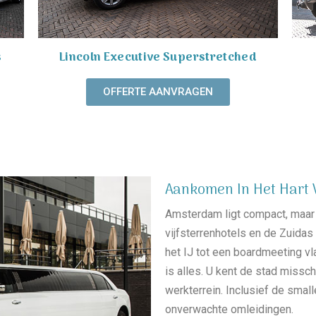
s
Lincoln Executive Superstretched
OFFERTE AANVRAGEN
Aankomen In Het Hart 
Amsterdam ligt compact, maar 
vijfsterrenhotels en de Zuidas 
het IJ tot een boardmeeting vlak
is alles. U kent de stad missc
werkterrein. Inclusief de sma
onverwachte omleidingen.