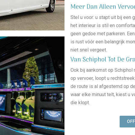
Meer Dan Alleen Vervo
Stel u voor: u stapt uit bij ee
het interieur is stil en comfort
geen gedoe met parkeren. Een 
is rust vóór een belangrijk mom
niet snel vergeet.
Van Schiphol Tot De Gr
Ook bij aankomst op Schiphol m
op vervoer, loopt u rechtstree
de route is al afgestemd op de
waar elke minuut telt, kiest u
die klopt.
OF