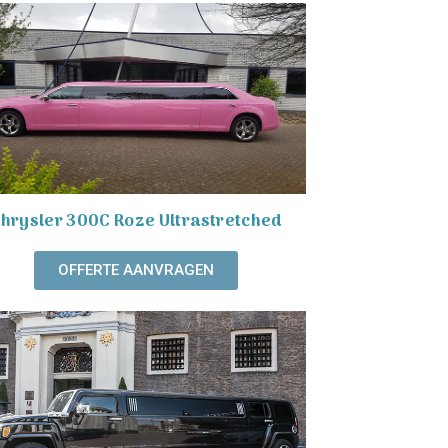
hrysler 300C Roze Ultrastretched
OFFERTE AANVRAGEN