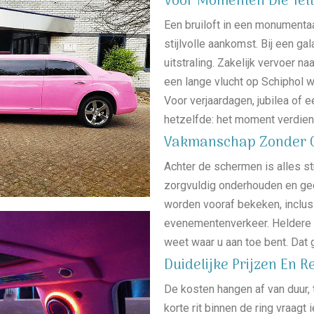
Voor Momenten Die Tel
Een bruiloft in een monumenta
stijlvolle aankomst. Bij een g
uitstraling. Zakelijk vervoer na
een lange vlucht op Schiphol w
Voor verjaardagen, jubilea of e
hetzelfde: het moment verdien
Vakmanschap Zonder 
Achter de schermen is alles s
zorgvuldig onderhouden en gec
worden vooraf bekeken, incl
evenementenverkeer. Heldere 
weet waar u aan toe bent. Dat 
Duidelijke Prijzen En 
De kosten hangen af van duur, 
korte rit binnen de ring vraa