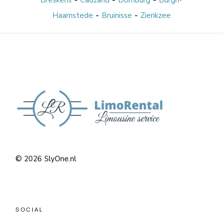
Breskens
Cadzand
Domburg
Burgh-
-
-
Haamstede
Bruinisse
Zierikzee
© 2026
SlyOne.nl
SOCIAL